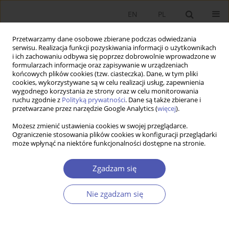
EN
PL
Przetwarzamy dane osobowe zbierane podczas odwiedzania
serwisu. Realizacja funkcji pozyskiwania informacji o użytkownikach
i ich zachowaniu odbywa się poprzez dobrowolnie wprowadzone w
formularzach informacje oraz zapisywanie w urządzeniach
końcowych plików cookies (tzw. ciasteczka). Dane, w tym pliki
cookies, wykorzystywane są w celu realizacji usług, zapewnienia
wygodnego korzystania ze strony oraz w celu monitorowania
Autor
Piotr Krajewski
ruchu zgodnie z
Polityką prywatności
. Dane są także zbierane i
przetwarzane przez narzędzie Google Analytics (
więcej
).
The Effects of Policy Mix on the Pollutant
Możesz zmienić ustawienia cookies w swojej przeglądarce.
Ograniczenie stosowania plików cookies w konfiguracji przeglądarki
Emissions in the United Kingdom
może wpłynąć na niektóre funkcjonalności dostępne na stronie.
Piotr Krajewski
,
Michał Mackiewicz
,
Katarzyna Piłat
Zgadzam się
Ekonomista 2020;(4):541-554
DOI
:
https://doi.org/10.52335/ekon/155446
Statystyki
Nie zgadzam się
Streszczenie
Artykuł
(PDF)