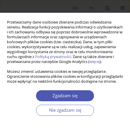
EN
PL
Przetwarzamy dane osobowe zbierane podczas odwiedzania
serwisu. Realizacja funkcji pozyskiwania informacji o użytkownikach
i ich zachowaniu odbywa się poprzez dobrowolnie wprowadzone w
formularzach informacje oraz zapisywanie w urządzeniach
końcowych plików cookies (tzw. ciasteczka). Dane, w tym pliki
cookies, wykorzystywane są w celu realizacji usług, zapewnienia
wygodnego korzystania ze strony oraz w celu monitorowania
Autor
Monika Kondratiuk-
ruchu zgodnie z
Polityką prywatności
. Dane są także zbierane i
przetwarzane przez narzędzie Google Analytics (
więcej
).
Nierodzińska
Możesz zmienić ustawienia cookies w swojej przeglądarce.
Ograniczenie stosowania plików cookies w konfiguracji przeglądarki
może wpłynąć na niektóre funkcjonalności dostępne na stronie.
Kreacja wiedzy technicznej a konkurencyjność
gospodarek
Zgadzam się
Monika Kondratiuk-Nierodzińska
Nie zgadzam się
Ekonomista 2016;(1):61-84
Statystyki
Streszczenie
Artykuł
(PDF)