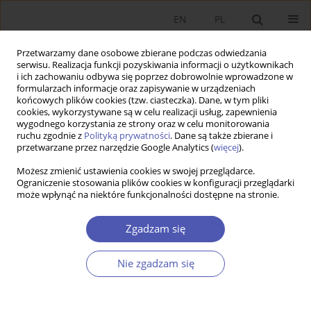
EN
PL
Przetwarzamy dane osobowe zbierane podczas odwiedzania
serwisu. Realizacja funkcji pozyskiwania informacji o użytkownikach
i ich zachowaniu odbywa się poprzez dobrowolnie wprowadzone w
formularzach informacje oraz zapisywanie w urządzeniach
końcowych plików cookies (tzw. ciasteczka). Dane, w tym pliki
cookies, wykorzystywane są w celu realizacji usług, zapewnienia
wygodnego korzystania ze strony oraz w celu monitorowania
Autor
Michał Pilc
ruchu zgodnie z
Polityką prywatności
. Dane są także zbierane i
przetwarzane przez narzędzie Google Analytics (
więcej
).
The Impact of Labor Market Institutions on Labor
Możesz zmienić ustawienia cookies w swojej przeglądarce.
Ograniczenie stosowania plików cookies w konfiguracji przeglądarki
Market Performance in Transition Countries
może wpłynąć na niektóre funkcjonalności dostępne na stronie.
Sławomir Kuźmar
,
Michał Pilc
Zgadzam się
Ekonomista 2015;(1):43-66
Statystyki
Nie zgadzam się
Streszczenie
Artykuł
(PDF)
Wolność gospodarcza i demokracja a wzrost