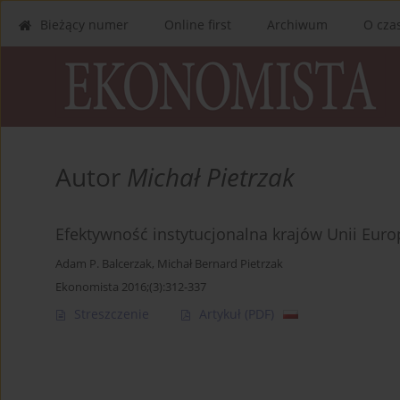
Bieżący numer
Online first
Archiwum
O cza
Autor
Michał Pietrzak
Efektywność instytucjonalna krajów Unii Europ
Adam P. Balcerzak
,
Michał Bernard Pietrzak
Ekonomista 2016;(3):312-337
Streszczenie
Artykuł
(PDF)