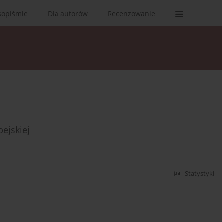
sopiśmie
Dla autorów
Recenzowanie
ejskiej
Statystyki