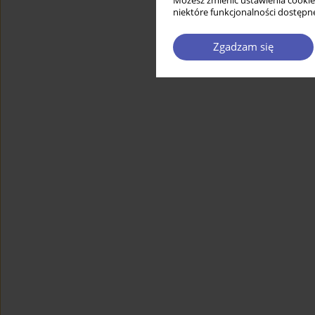
Możesz zmienić ustawienia cookie
niektóre funkcjonalności dostępne
Zgadzam się