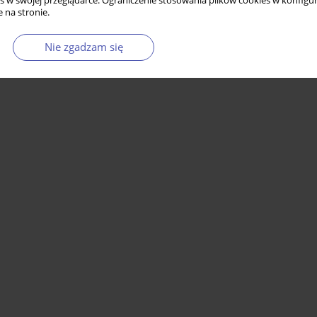
s w swojej przeglądarce. Ograniczenie stosowania plików cookies w konfigur
 na stronie.
Nie zgadzam się