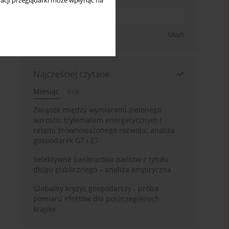
acji przeglądarki może wpłynąć na
Zapisz się
Usuń
Najczęściej czytane
Miesiąc
Rok
Związek między wymiarami zielonego
wzrostu, trylematem energetycznym i
celami zrównoważonego rozwoju: analiza
gospodarek G7 i E7
Selektywne bankructwa państw z tytułu
długu publicznego – analiza empiryczna
Globalny kryzys gospodarczy - próba
pomiaru efektów dla poszczególnych
krajów