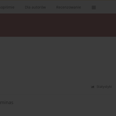
sopiśmie
Dla autorów
Recenzowanie
Statystyki
Gminas