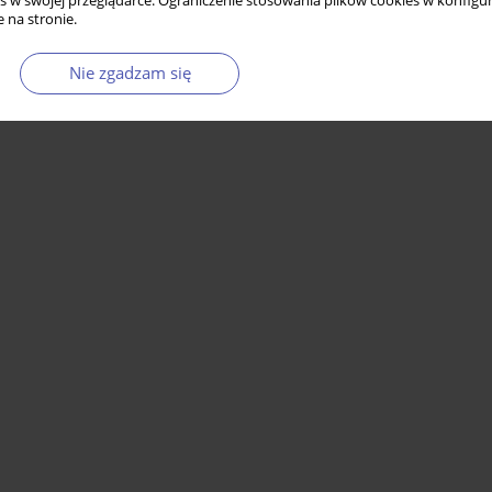
s w swojej przeglądarce. Ograniczenie stosowania plików cookies w konfigur
 na stronie.
Nie zgadzam się