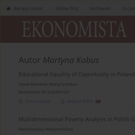
Bieżący numer
Online first
Archiwum
O cza
Autor
Martyna Kobus
Educational Equality of Opportunity in Poland
Paweł Bukowski
,
Martyna Kobus
Ekonomista 2012;(5):605-627
Streszczenie
Artykuł
(PDF)
Multidimensional Poverty Analysis in Polish 
Marta Anacka
,
Martyna Kobus