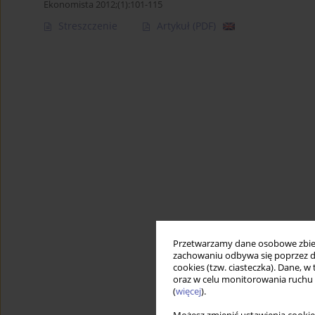
Ekonomista 2012;(1):101-115
Streszczenie
Artykuł
(PDF)
Przetwarzamy dane osobowe zbiera
zachowaniu odbywa się poprzez d
cookies (tzw. ciasteczka). Dane, w
oraz w celu monitorowania ruchu
(
więcej
).