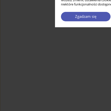
Możesz zmienić ustawienia cookie
niektóre funkcjonalności dostępne
Zgadzam się