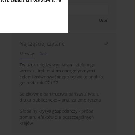
acji przeglądarki może wpłynąć na
Zapisz się
Usuń
Najczęściej czytane
Miesiąc
Rok
Związek między wymiarami zielonego
wzrostu, trylematem energetycznym i
celami zrównoważonego rozwoju: analiza
gospodarek G7 i E7
Selektywne bankructwa państw z tytułu
długu publicznego – analiza empiryczna
Globalny kryzys gospodarczy - próba
pomiaru efektów dla poszczególnych
krajów