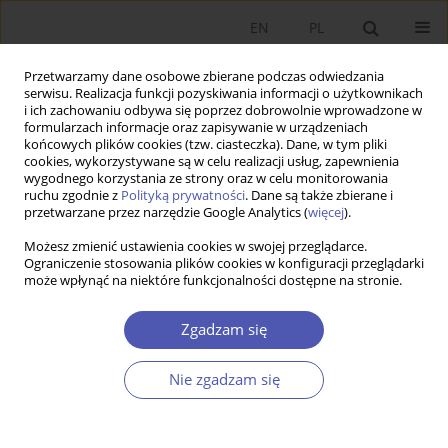
EN
PL
Przetwarzamy dane osobowe zbierane podczas odwiedzania
serwisu. Realizacja funkcji pozyskiwania informacji o użytkownikach
i ich zachowaniu odbywa się poprzez dobrowolnie wprowadzone w
formularzach informacje oraz zapisywanie w urządzeniach
końcowych plików cookies (tzw. ciasteczka). Dane, w tym pliki
cookies, wykorzystywane są w celu realizacji usług, zapewnienia
wygodnego korzystania ze strony oraz w celu monitorowania
1/2012
ruchu zgodnie z
Polityką prywatności
. Dane są także zbierane i
przetwarzane przez narzędzie Google Analytics (
więcej
).
Możesz zmienić ustawienia cookies w swojej przeglądarce.
Ograniczenie stosowania plików cookies w konfiguracji przeglądarki
może wpłynąć na niektóre funkcjonalności dostępne na stronie.
Multidimensional Poverty
Analysis in Polish Gminas
Zgadzam się
Nie zgadzam się
1
1
Marta Anacka
,
Martyna Kobus
Więcej