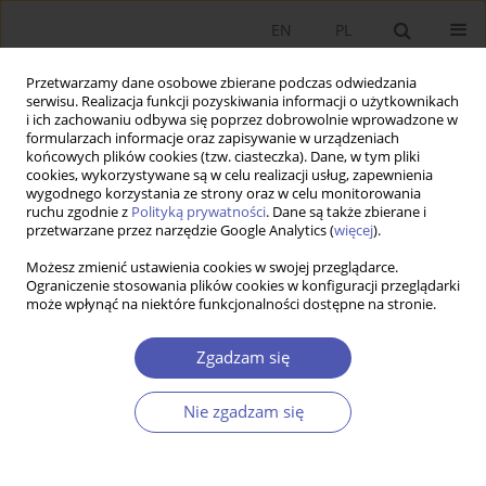
EN
PL
Przetwarzamy dane osobowe zbierane podczas odwiedzania
serwisu. Realizacja funkcji pozyskiwania informacji o użytkownikach
i ich zachowaniu odbywa się poprzez dobrowolnie wprowadzone w
formularzach informacje oraz zapisywanie w urządzeniach
końcowych plików cookies (tzw. ciasteczka). Dane, w tym pliki
cookies, wykorzystywane są w celu realizacji usług, zapewnienia
wygodnego korzystania ze strony oraz w celu monitorowania
Autor
Marian Zalesko
ruchu zgodnie z
Polityką prywatności
. Dane są także zbierane i
przetwarzane przez narzędzie Google Analytics (
więcej
).
Natura kryzysu w świetle analizy filozoficzno-
Możesz zmienić ustawienia cookies w swojej przeglądarce.
Ograniczenie stosowania plików cookies w konfiguracji przeglądarki
ekonomicznej
może wpłynąć na niektóre funkcjonalności dostępne na stronie.
Marian ZALESKO
,
Aneta KARGOL-WASILUK
Zgadzam się
Ekonomista 2021;(6):826-841
DOI
:
https://doi.org/10.52335/dvqigjykff44
Statystyki
Nie zgadzam się
Streszczenie
Artykuł
(PDF)