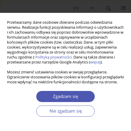
EN
PL
Przetwarzamy dane osobowe zbierane podczas odwiedzania
serwisu. Realizacja funkcji pozyskiwania informacji o użytkownikach
i ich zachowaniu odbywa się poprzez dobrowolnie wprowadzone w
formularzach informacje oraz zapisywanie w urządzeniach
końcowych plików cookies (tzw. ciasteczka). Dane, w tym pliki
cookies, wykorzystywane są w celu realizacji usług, zapewnienia
wygodnego korzystania ze strony oraz w celu monitorowania
Autor
Magdalena Olczyk
ruchu zgodnie z
Polityką prywatności
. Dane są także zbierane i
przetwarzane przez narzędzie Google Analytics (
więcej
).
Is Germany a Hub of 'Factory Europe' for CEE
Możesz zmienić ustawienia cookies w swojej przeglądarce.
Ograniczenie stosowania plików cookies w konfiguracji przeglądarki
Countries?
może wpłynąć na niektóre funkcjonalności dostępne na stronie.
Aleksandra Kordalska
,
Magdalena Olczyk
Zgadzam się
Ekonomista 2019;(6):734-759
DOI
:
https://doi.org/10.52335/dvqp.te141
Statystyki
Nie zgadzam się
Streszczenie
Artykuł
(PDF)