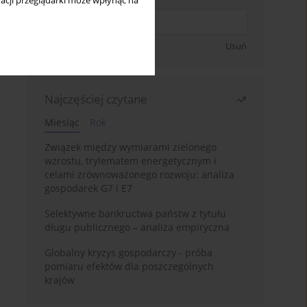
acji przeglądarki może wpłynąć na
Zapisz się
Usuń
Najczęściej czytane
Miesiąc
Rok
Związek między wymiarami zielonego
wzrostu, trylematem energetycznym i
celami zrównoważonego rozwoju: analiza
gospodarek G7 i E7
Selektywne bankructwa państw z tytułu
długu publicznego – analiza empiryczna
Globalny kryzys gospodarczy - próba
pomiaru efektów dla poszczególnych
krajów