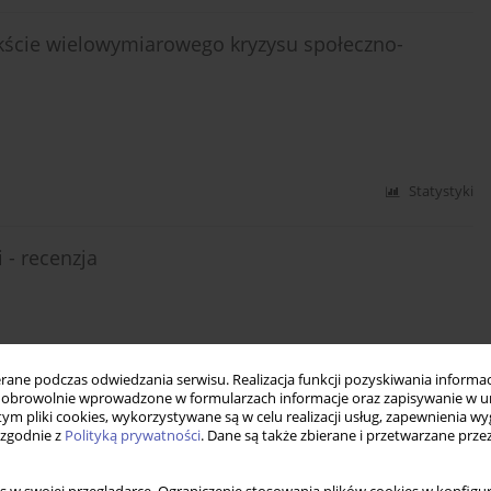
ekście wielowymiarowego kryzysu społeczno-
Statystyki
 - recenzja
Statystyki
ne podczas odwiedzania serwisu. Realizacja funkcji pozyskiwania informacj
obrowolnie wprowadzone w formularzach informacje oraz zapisywanie w u
 tym pliki cookies, wykorzystywane są w celu realizacji usług, zapewnienia 
 zgodnie z
Polityką prywatności
. Dane są także zbierane i przetwarzane prze
aca zbiorowa pod red. Grzegorza W. Kołodki i Jacka
szawa 2019, ss. 460 (wraz z aneksem)