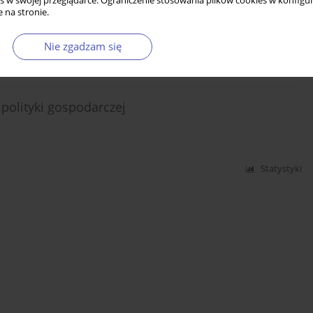
s w swojej przeglądarce. Ograniczenie stosowania plików cookies w konfigur
 na stronie.
Nie zgadzam się
Statystyki
polityki gospodarczej
Statystyki