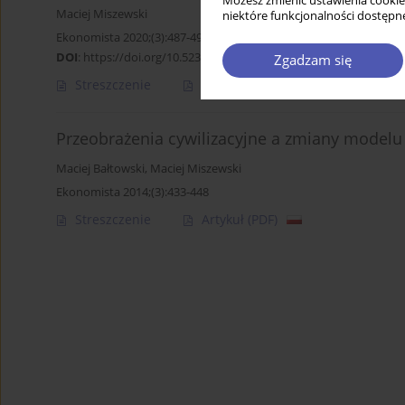
Możesz zmienić ustawienia cookie
Maciej Miszewski
niektóre funkcjonalności dostępne
Ekonomista 2020;(3):487-490
DOI
:
https://doi.org/10.52335/dvqp.te166
Zgadzam się
Streszczenie
Artykuł
(PDF)
Przeobrażenia cywilizacyjne a zmiany modelu 
Maciej Bałtowski
,
Maciej Miszewski
Ekonomista 2014;(3):433-448
Streszczenie
Artykuł
(PDF)