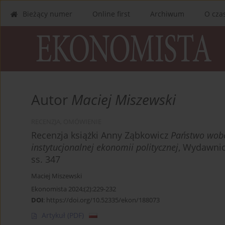
Bieżący numer
Online first
Archiwum
O cza
Autor
Maciej Miszewski
RECENZJA, OMÓWIENIE
Recenzja książki Anny Ząbkowicz
Państwo wobe
instytucjonalnej ekonomii politycznej
, Wydawnic
ss. 347
Maciej Miszewski
Ekonomista 2024;(2):229-232
DOI
:
https://doi.org/10.52335/ekon/188073
Artykuł
(PDF)