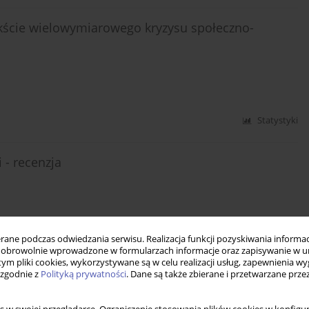
ekście wielowymiarowego kryzysu społeczno-
Statystyki
 - recenzja
Statystyki
ne podczas odwiedzania serwisu. Realizacja funkcji pozyskiwania informacj
obrowolnie wprowadzone w formularzach informacje oraz zapisywanie w u
 tym pliki cookies, wykorzystywane są w celu realizacji usług, zapewnienia 
 zgodnie z
Polityką prywatności
. Dane są także zbierane i przetwarzane prze
aca zbiorowa pod red. Grzegorza W. Kołodki i Jacka
szawa 2019, ss. 460 (wraz z aneksem)