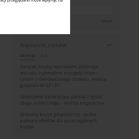
acji przeglądarki może wpłynąć na
Zapisz się
Usuń
Najczęściej czytane
Miesiąc
Rok
Związek między wymiarami zielonego
wzrostu, trylematem energetycznym i
celami zrównoważonego rozwoju: analiza
gospodarek G7 i E7
Selektywne bankructwa państw z tytułu
długu publicznego – analiza empiryczna
Globalny kryzys gospodarczy - próba
pomiaru efektów dla poszczególnych
krajów