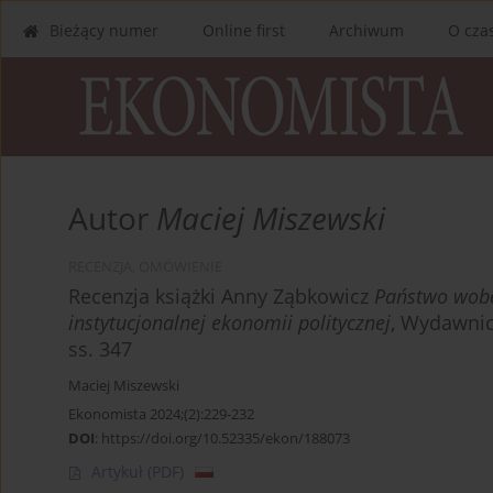
Bieżący numer
Online first
Archiwum
O cza
Autor
Maciej Miszewski
RECENZJA, OMÓWIENIE
Recenzja książki Anny Ząbkowicz
Państwo wobe
instytucjonalnej ekonomii politycznej
, Wydawnic
ss. 347
Maciej Miszewski
Ekonomista 2024;(2):229-232
DOI
:
https://doi.org/10.52335/ekon/188073
Artykuł
(PDF)