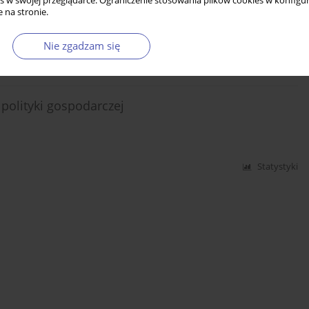
s w swojej przeglądarce. Ograniczenie stosowania plików cookies w konfigur
 na stronie.
Nie zgadzam się
Statystyki
polityki gospodarczej
Statystyki