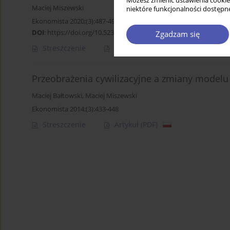
Możesz zmienić ustawienia cookie
Maciej Miszewski
niektóre funkcjonalności dostępne
Ekonomista 2020;(3):487-490
DOI
:
https://doi.org/10.52335/dvqp.te166
Zgadzam się
Streszczenie
Artykuł
(PDF)
Przeobrażenia cywilizacyjne a zmiany modelu 
Maciej Bałtowski
,
Maciej Miszewski
Ekonomista 2014;(3):433-448
Streszczenie
Artykuł
(PDF)