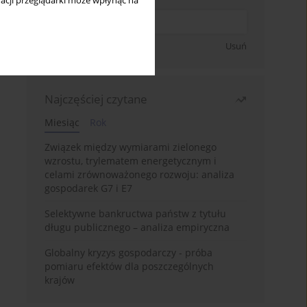
acji przeglądarki może wpłynąć na
Zapisz się
Usuń
Najczęściej czytane
Miesiąc
Rok
Związek między wymiarami zielonego
wzrostu, trylematem energetycznym i
celami zrównoważonego rozwoju: analiza
gospodarek G7 i E7
Selektywne bankructwa państw z tytułu
długu publicznego – analiza empiryczna
Globalny kryzys gospodarczy - próba
pomiaru efektów dla poszczególnych
krajów