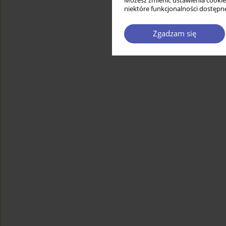
Możesz zmienić ustawienia cookie
niektóre funkcjonalności dostępne
Zgadzam się