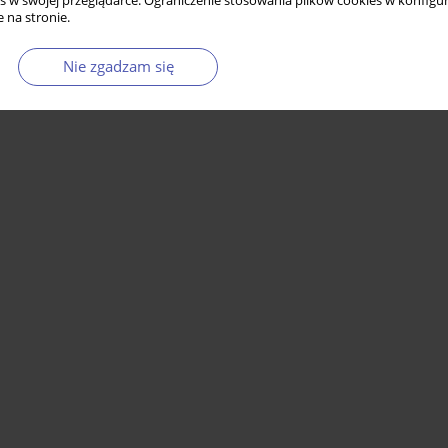
s w swojej przeglądarce. Ograniczenie stosowania plików cookies w konfigur
 na stronie.
Nie zgadzam się