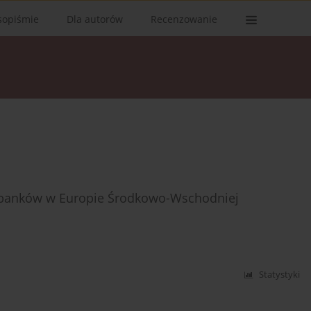
sopiśmie
Dla autorów
Recenzowanie
ć banków w Europie Środkowo-Wschodniej
Statystyki