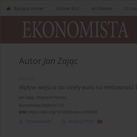
Bieżący numer
Online first
Archiwum
O cza
Autor
Jan Zając
ARTYKUŁ
Wpływ wejścia do strefy euro na rentownoś
Jan Zając
,
Wojciech Paczos
Ekonomista 2026;(1):7-27
DOI
:
https://doi.org/10.52335/ekon/206003
Streszczenie
Artykuł
(PDF)