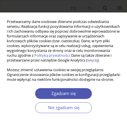
EN
PL
Przetwarzamy dane osobowe zbierane podczas odwiedzania
serwisu. Realizacja funkcji pozyskiwania informacji o użytkownikach
i ich zachowaniu odbywa się poprzez dobrowolnie wprowadzone w
formularzach informacje oraz zapisywanie w urządzeniach
końcowych plików cookies (tzw. ciasteczka). Dane, w tym pliki
cookies, wykorzystywane są w celu realizacji usług, zapewnienia
wygodnego korzystania ze strony oraz w celu monitorowania
1/2026
ruchu zgodnie z
Polityką prywatności
. Dane są także zbierane i
przetwarzane przez narzędzie Google Analytics (
więcej
).
ARTYKUŁ
Możesz zmienić ustawienia cookies w swojej przeglądarce.
Ograniczenie stosowania plików cookies w konfiguracji przeglądarki
może wpłynąć na niektóre funkcjonalności dostępne na stronie.
Wpływ wejścia do strefy euro na
rentowność banków w Europie
Zgadzam się
Środkowo-Wschodniej
Nie zgadzam się
1
2,3
Jan Zając
,
Wojciech Paczos