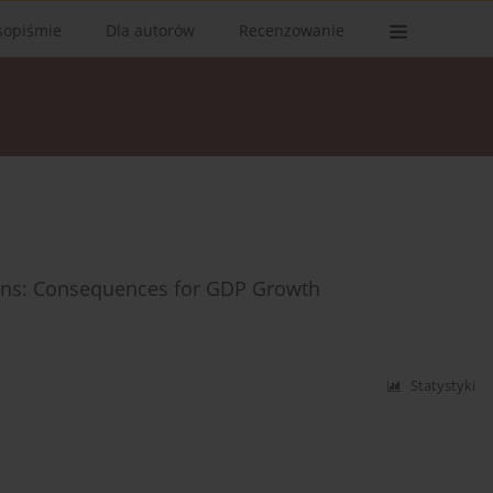
sopiśmie
Dla autorów
Recenzowanie
ions: Consequences for GDP Growth
Statystyki