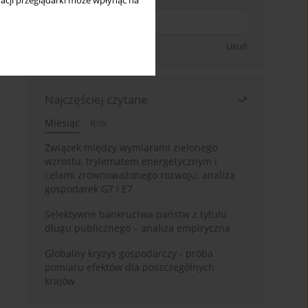
acji przeglądarki może wpłynąć na
Zapisz się
Usuń
Najczęściej czytane
Miesiąc
Rok
Związek między wymiarami zielonego
wzrostu, trylematem energetycznym i
celami zrównoważonego rozwoju: analiza
gospodarek G7 i E7
Selektywne bankructwa państw z tytułu
długu publicznego – analiza empiryczna
Globalny kryzys gospodarczy - próba
pomiaru efektów dla poszczególnych
krajów