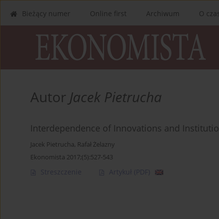
Bieżący numer
Online first
Archiwum
O cza
Autor
Jacek Pietrucha
Interdependence of Innovations and Institut
Jacek Pietrucha
,
Rafał Żelazny
Ekonomista 2017;(5):527-543
Streszczenie
Artykuł
(PDF)