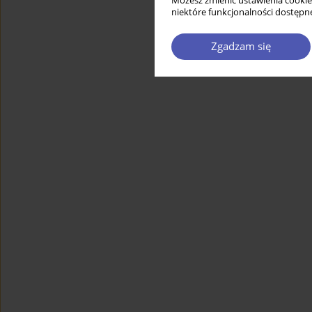
Możesz zmienić ustawienia cookie
niektóre funkcjonalności dostępne
Zgadzam się