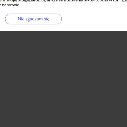
s w swojej przeglądarce. Ograniczenie stosowania plików cookies w konfigur
 na stronie.
Nie zgadzam się