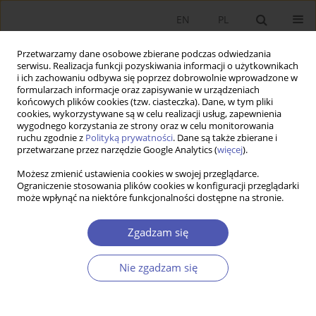
EN
PL
Przetwarzamy dane osobowe zbierane podczas odwiedzania
serwisu. Realizacja funkcji pozyskiwania informacji o użytkownikach
i ich zachowaniu odbywa się poprzez dobrowolnie wprowadzone w
formularzach informacje oraz zapisywanie w urządzeniach
końcowych plików cookies (tzw. ciasteczka). Dane, w tym pliki
cookies, wykorzystywane są w celu realizacji usług, zapewnienia
wygodnego korzystania ze strony oraz w celu monitorowania
Autor
Henryk Domański
ruchu zgodnie z
Polityką prywatności
. Dane są także zbierane i
przetwarzane przez narzędzie Google Analytics (
więcej
).
Zmiany w stratyfikacji społecznej w Polsce
Możesz zmienić ustawienia cookies w swojej przeglądarce.
Ograniczenie stosowania plików cookies w konfiguracji przeglądarki
Henryk Domański
może wpłynąć na niektóre funkcjonalności dostępne na stronie.
Ekonomista 2020;(2):286-305
DOI
:
https://doi.org/10.52335/dvqp.te156
Zgadzam się
Statystyki
Nie zgadzam się
Streszczenie
Artykuł
(PDF)
Wpływ wykształcenia na rozkład zarobków w