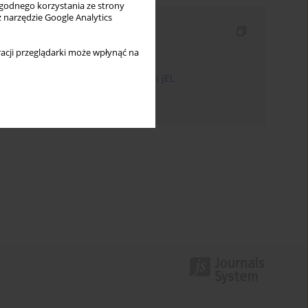
wygodnego korzystania ze strony
z narzędzie Google Analytics
Indeksy
acji przeglądarki może wpłynąć na
Indeks słów kluczowych
Indeks kodów klasyfikacji JEL
Indeks autorów