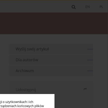
EN
PL
Wyślij swój artykuł
Dla autorów
Archiwum
Udostępnij
Wyślij mailem
i o użytkownikach i ich
rządzeniach końcowych plików