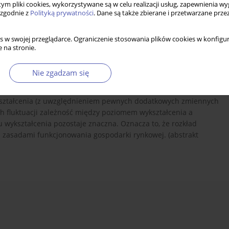
 tym pliki cookies, wykorzystywane są w celu realizacji usług, zapewnienia 
 zgodnie z
Polityką prywatności
. Dane są także zbierane i przetwarzane prze
s w swojej przeglądarce. Ograniczenie stosowania plików cookies w konfigur
 na stronie.
Nie zgadzam się
obków jest ważną cechą stratyfikacji społecznej. Opierając się
je ewolucję tej zależności w Polsce w okresie 1988-2013 dla
kształcenia (z uwzględnieniem pewnych dodatkowych zmiennych
h fluktuacji zależność między poziomem wykształcenia a
u wykształcenia pozostaje znaczna. Oznacza to, że rozkład
 z zasadami funkcjonowania gospodarki rynkowej. (abstrakt