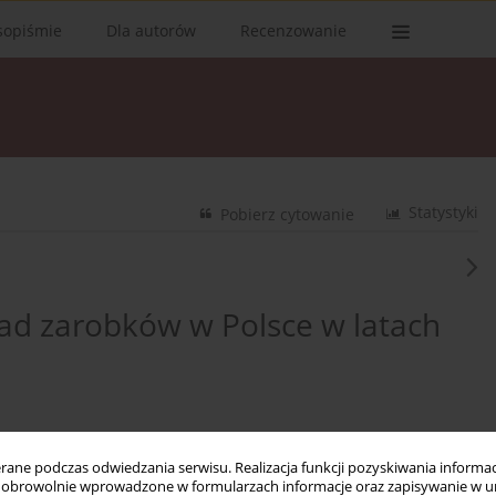
sopiśmie
Dla autorów
Recenzowanie
Statystyki
Pobierz cytowanie
ad zarobków w Polsce w latach
ne podczas odwiedzania serwisu. Realizacja funkcji pozyskiwania informacj
obrowolnie wprowadzone w formularzach informacje oraz zapisywanie w u