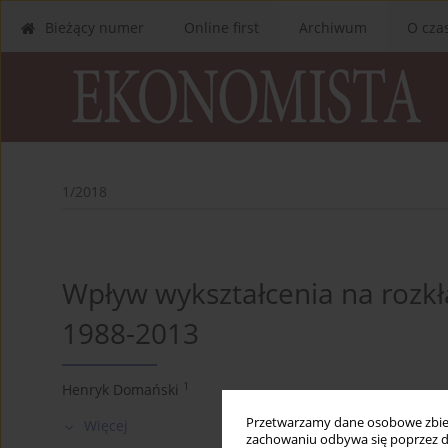
Bieżący numer
Online first
Archiwum
O cza
1/2018
Wpływ wykształcenia na rozkł
1988-2013
1
Henryk Domański
Przetwarzamy dane osobowe zbiera
Więcej
zachowaniu odbywa się poprzez d