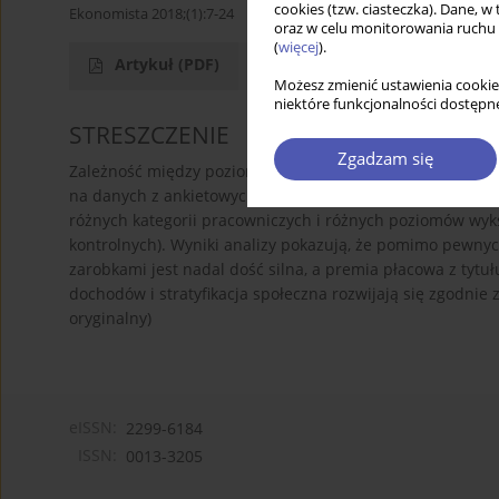
cookies (tzw. ciasteczka). Dane, w
Ekonomista 2018;(1):7-24
oraz w celu monitorowania ruchu
(
więcej
).
Artykuł
(PDF)
Możesz zmienić ustawienia cookie
niektóre funkcjonalności dostępne
STRESZCZENIE
Zgadzam się
Zależność między poziomem wykształcenia i wysokością zar
na danych z ankietowych badań rynku pracy, autor analizu
różnych kategorii pracowniczych i różnych poziomów wy
kontrolnych). Wyniki analizy pokazują, że pomimo pewnyc
zarobkami jest nadal dość silna, a premia płacowa z tytuł
dochodów i stratyfikacja społeczna rozwijają się zgodnie
oryginalny)
eISSN:
2299-6184
ISSN:
0013-3205