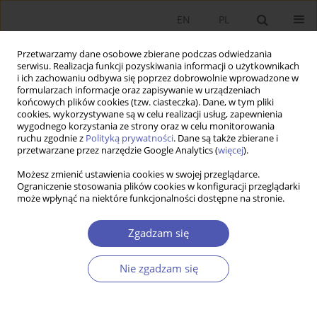
EN
PL
Przetwarzamy dane osobowe zbierane podczas odwiedzania
serwisu. Realizacja funkcji pozyskiwania informacji o użytkownikach
i ich zachowaniu odbywa się poprzez dobrowolnie wprowadzone w
formularzach informacje oraz zapisywanie w urządzeniach
końcowych plików cookies (tzw. ciasteczka). Dane, w tym pliki
cookies, wykorzystywane są w celu realizacji usług, zapewnienia
wygodnego korzystania ze strony oraz w celu monitorowania
Autor
Dariusz Kotlewski
ruchu zgodnie z
Polityką prywatności
. Dane są także zbierane i
przetwarzane przez narzędzie Google Analytics (
więcej
).
ARTYKUŁ
Możesz zmienić ustawienia cookies w swojej przeglądarce.
Ograniczenie stosowania plików cookies w konfiguracji przeglądarki
Żywotność przemysłu wytwarzającego sprzęt
może wpłynąć na niektóre funkcjonalności dostępne na stronie.
elektroniczny i komunikacyjny (ICT) w świetle
rachunku produktywności
Zgadzam się
Dariusz Kotlewski
Ekonomista 2025;(4):496-516
Nie zgadzam się
DOI
:
https://doi.org/10.52335/ekon/199763
Statystyki