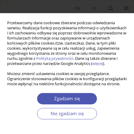
EN
PL
Przetwarzamy dane osobowe zbierane podczas odwiedzania
serwisu. Realizacja funkcji pozyskiwania informacji o użytkownikach
i ich zachowaniu odbywa się poprzez dobrowolnie wprowadzone w
formularzach informacje oraz zapisywanie w urządzeniach
końcowych plików cookies (tzw. ciasteczka). Dane, w tym pliki
cookies, wykorzystywane są w celu realizacji usług, zapewnienia
wygodnego korzystania ze strony oraz w celu monitorowania
Autor
Arkadiusz Sieroń
ruchu zgodnie z
Polityką prywatności
. Dane są także zbierane i
przetwarzane przez narzędzie Google Analytics (
więcej
).
ARTYKUŁ
Możesz zmienić ustawienia cookies w swojej przeglądarce.
Ograniczenie stosowania plików cookies w konfiguracji przeglądarki
Podobni czy różni? Porównanie ekonomii
może wpłynąć na niektóre funkcjonalności dostępne na stronie.
austriackiej i feministycznej
Alicja Katarzyna Sielska
,
Arkadiusz Sieroń
,
Ryszard Jacek Kubisz
Zgadzam się
Ekonomista 2024;(1):54-72
DOI
:
https://doi.org/10.52335/ekon/174963
Nie zgadzam się
Statystyki
Streszczenie
Artykuł
(PDF)