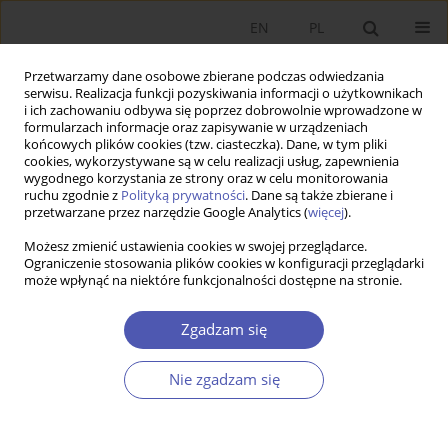
EN
PL
Przetwarzamy dane osobowe zbierane podczas odwiedzania
serwisu. Realizacja funkcji pozyskiwania informacji o użytkownikach
i ich zachowaniu odbywa się poprzez dobrowolnie wprowadzone w
formularzach informacje oraz zapisywanie w urządzeniach
końcowych plików cookies (tzw. ciasteczka). Dane, w tym pliki
cookies, wykorzystywane są w celu realizacji usług, zapewnienia
wygodnego korzystania ze strony oraz w celu monitorowania
Autor
Anna Krawczyk‑Sawicka
ruchu zgodnie z
Polityką prywatności
. Dane są także zbierane i
przetwarzane przez narzędzie Google Analytics (
więcej
).
Możesz zmienić ustawienia cookies w swojej przeglądarce.
ARTYKUŁ
Ograniczenie stosowania plików cookies w konfiguracji przeglądarki
może wpłynąć na niektóre funkcjonalności dostępne na stronie.
Kondycja finansowa jednostek samorządu
terytorialnego i jej miary
Zgadzam się
Janina Kotlińska
,
Helena Żukowska
,
Maria Zuba‑Ciszewska
,
Anna
Mizak
,
Anna Krawczyk‑Sawicka
Nie zgadzam się
Ekonomista 2022;(3):367-390
DOI
:
https://doi.org/10.52335/ekon/153439
Statystyki