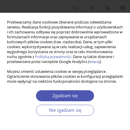
EN
PL
Przetwarzamy dane osobowe zbierane podczas odwiedzania
serwisu. Realizacja funkcji pozyskiwania informacji o użytkownikach
i ich zachowaniu odbywa się poprzez dobrowolnie wprowadzone w
formularzach informacje oraz zapisywanie w urządzeniach
końcowych plików cookies (tzw. ciasteczka). Dane, w tym pliki
cookies, wykorzystywane są w celu realizacji usług, zapewnienia
wygodnego korzystania ze strony oraz w celu monitorowania
Autor
Aneta Kosztowniak
ruchu zgodnie z
Polityką prywatności
. Dane są także zbierane i
przetwarzane przez narzędzie Google Analytics (
więcej
).
Możesz zmienić ustawienia cookies w swojej przeglądarce.
ARTYKUŁ
Ograniczenie stosowania plików cookies w konfiguracji przeglądarki
może wpłynąć na niektóre funkcjonalności dostępne na stronie.
Ryzyko ESG w instytucjach finansowych w
gospodarce światowej
Zgadzam się
Aneta Maria Kosztowniak
Ekonomista 2026;(2):234-251
Nie zgadzam się
DOI
:
https://doi.org/10.52335/ekon/204852
Statystyki
Streszczenie
Artykuł
(PDF)