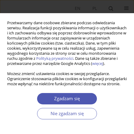
EN
PL
Przetwarzamy dane osobowe zbierane podczas odwiedzania
serwisu. Realizacja funkcji pozyskiwania informacji o użytkownikach
i ich zachowaniu odbywa się poprzez dobrowolnie wprowadzone w
formularzach informacje oraz zapisywanie w urządzeniach
końcowych plików cookies (tzw. ciasteczka). Dane, w tym pliki
cookies, wykorzystywane są w celu realizacji usług, zapewnienia
wygodnego korzystania ze strony oraz w celu monitorowania
Autor
Aleksander Ostapiuk
ruchu zgodnie z
Polityką prywatności
. Dane są także zbierane i
przetwarzane przez narzędzie Google Analytics (
więcej
).
ARTYKUŁ
Możesz zmienić ustawienia cookies w swojej przeglądarce.
Ograniczenie stosowania plików cookies w konfiguracji przeglądarki
Ekonomia heliocentryczna – złoty środek
może wpłynąć na niektóre funkcjonalności dostępne na stronie.
pomiędzy neoklasycznym monizmem a
heterodoksyjnym pluralizmem
Zgadzam się
Aleksander Ostapiuk
Ekonomista 2026;(2):141-171
Nie zgadzam się
DOI
:
https://doi.org/10.52335/ekon/215066
Statystyki