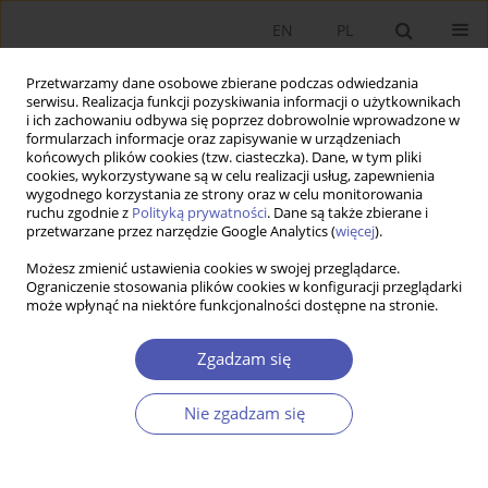
EN
PL
Przetwarzamy dane osobowe zbierane podczas odwiedzania
serwisu. Realizacja funkcji pozyskiwania informacji o użytkownikach
i ich zachowaniu odbywa się poprzez dobrowolnie wprowadzone w
formularzach informacje oraz zapisywanie w urządzeniach
końcowych plików cookies (tzw. ciasteczka). Dane, w tym pliki
cookies, wykorzystywane są w celu realizacji usług, zapewnienia
wygodnego korzystania ze strony oraz w celu monitorowania
Autor
Aldona Mrówczyńska-
ruchu zgodnie z
Polityką prywatności
. Dane są także zbierane i
przetwarzane przez narzędzie Google Analytics (
więcej
).
Kamińska
Możesz zmienić ustawienia cookies w swojej przeglądarce.
Ograniczenie stosowania plików cookies w konfiguracji przeglądarki
Wyniki produkcyjne oraz efektywność
może wpłynąć na niektóre funkcjonalności dostępne na stronie.
agrobiznesu w krajach Europy Środkowo-
Wschodniej
Zgadzam się
ALDONA MRÓWCZYŃSKA-KAMIŃSKA
,
EWELINA SZUBA-BARAŃSKA
,
Nie zgadzam się
WALENTY POCZTA
Ekonomista 2021;(1):87-117
DOI
:
https://doi.org/10.52335/dvqigjykfff3
Statystyki