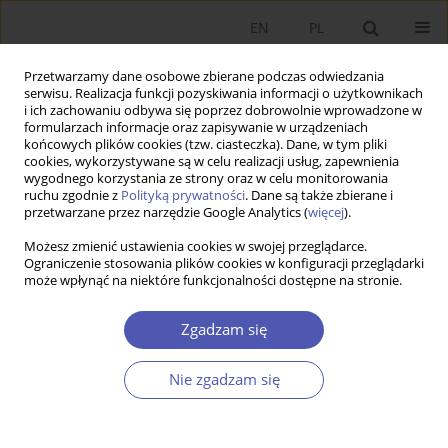
EN
PL
Przetwarzamy dane osobowe zbierane podczas odwiedzania
serwisu. Realizacja funkcji pozyskiwania informacji o użytkownikach
i ich zachowaniu odbywa się poprzez dobrowolnie wprowadzone w
formularzach informacje oraz zapisywanie w urządzeniach
końcowych plików cookies (tzw. ciasteczka). Dane, w tym pliki
cookies, wykorzystywane są w celu realizacji usług, zapewnienia
wygodnego korzystania ze strony oraz w celu monitorowania
Słowo kluczowe
wydatki
ruchu zgodnie z
Polityką prywatności
. Dane są także zbierane i
przetwarzane przez narzędzie Google Analytics (
więcej
).
budżetowe
Możesz zmienić ustawienia cookies w swojej przeglądarce.
Ograniczenie stosowania plików cookies w konfiguracji przeglądarki
ARTYKUŁ
może wpłynąć na niektóre funkcjonalności dostępne na stronie.
Determinanty budżetu rolnego Polski w świetle
jego powiązań z PKB i wydatkami budżetu
Zgadzam się
państwa
Nie zgadzam się
Andrzej Czyżewski
,
Ryszard Kata
,
Anna Matuszczak
Ekonomista 2022;(3):307-325
DOI
:
https://doi.org/10.52335/ekon/153436