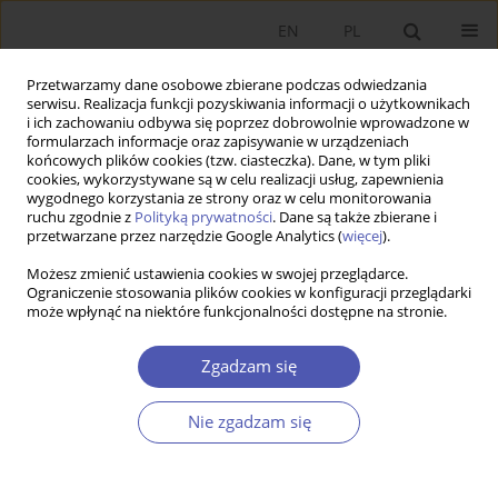
EN
PL
Przetwarzamy dane osobowe zbierane podczas odwiedzania
serwisu. Realizacja funkcji pozyskiwania informacji o użytkownikach
i ich zachowaniu odbywa się poprzez dobrowolnie wprowadzone w
formularzach informacje oraz zapisywanie w urządzeniach
końcowych plików cookies (tzw. ciasteczka). Dane, w tym pliki
cookies, wykorzystywane są w celu realizacji usług, zapewnienia
wygodnego korzystania ze strony oraz w celu monitorowania
Słowo kluczowe
współczynnik
ruchu zgodnie z
Polityką prywatności
. Dane są także zbierane i
przetwarzane przez narzędzie Google Analytics (
więcej
).
beta
Możesz zmienić ustawienia cookies w swojej przeglądarce.
Ograniczenie stosowania plików cookies w konfiguracji przeglądarki
może wpłynąć na niektóre funkcjonalności dostępne na stronie.
ARTYKUŁ
Sektorowe zróżnicowanie efektu interwału akcji
Zgadzam się
spółek z GPW w dobie pandemii COVID-19
Bartłomiej Lisicki
Nie zgadzam się
Ekonomista 2023;(2):174-194
DOI
:
https://doi.org/10.52335/ekon/166247
Statystyki