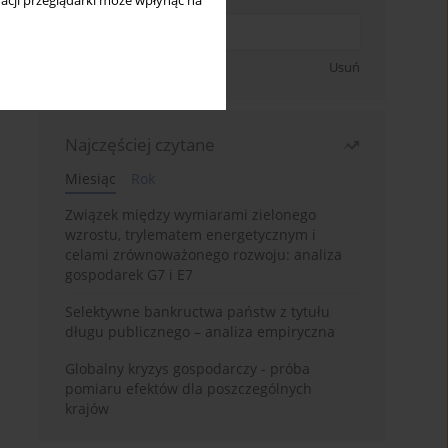
acji przeglądarki może wpłynąć na
Zapisz się
Usuń
Najczęściej czytane
Miesiąc
Rok
Związek między wymiarami zielonego
wzrostu, trylematem energetycznym i
celami zrównoważonego rozwoju: analiza
gospodarek G7 i E7
Selektywne bankructwa państw z tytułu
długu publicznego – analiza empiryczna
Globalny kryzys gospodarczy - próba
pomiaru efektów dla poszczególnych
krajów