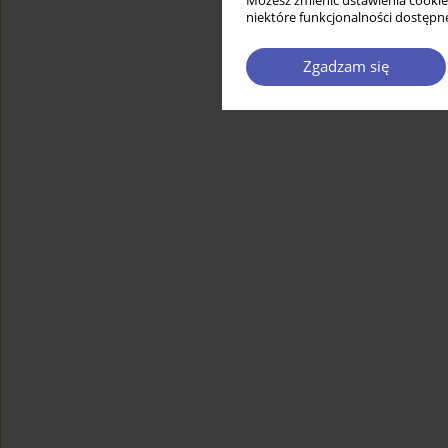
Możesz zmienić ustawienia cookie
niektóre funkcjonalności dostępne
Zgadzam się