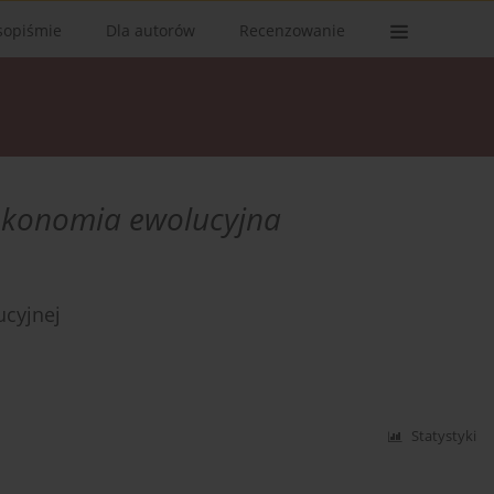
sopiśmie
Dla autorów
Recenzowanie
ekonomia ewolucyjna
ucyjnej
Statystyki