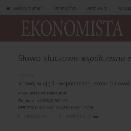
Bieżący numer
Online first
Archiwum
O cza
Słowo kluczowe
współczesna 
ARTYKUŁ
Rozwój w ujęciu współczesnej ekonomii ewol
Anna Teresa Wziątek-Kubiak
Ekonomista 2023;(4):368-386
DOI
:
https://doi.org/10.52335/ekon/174758
Streszczenie
Artykuł
(PDF)