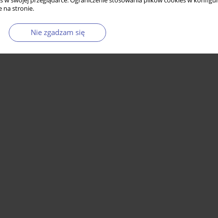
s w swojej przeglądarce. Ograniczenie stosowania plików cookies w konfigur
 na stronie.
Nie zgadzam się