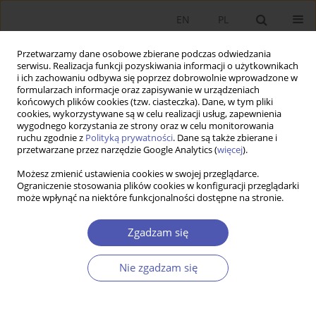
EN
PL
Przetwarzamy dane osobowe zbierane podczas odwiedzania
serwisu. Realizacja funkcji pozyskiwania informacji o użytkownikach
i ich zachowaniu odbywa się poprzez dobrowolnie wprowadzone w
formularzach informacje oraz zapisywanie w urządzeniach
końcowych plików cookies (tzw. ciasteczka). Dane, w tym pliki
cookies, wykorzystywane są w celu realizacji usług, zapewnienia
wygodnego korzystania ze strony oraz w celu monitorowania
Słowo kluczowe
wielomianowy
ruchu zgodnie z
Polityką prywatności
. Dane są także zbierane i
przetwarzane przez narzędzie Google Analytics (
więcej
).
logit
Możesz zmienić ustawienia cookies w swojej przeglądarce.
Ograniczenie stosowania plików cookies w konfiguracji przeglądarki
może wpłynąć na niektóre funkcjonalności dostępne na stronie.
ARTYKUŁ
Zostać czy odejść? Ścieżki prowadzące do
Zgadzam się
nieaktywności zawodowej w Polsce
Olga Zajkowska
,
Paulina Broniatowska
Nie zgadzam się
Ekonomista 2025;(3):352-378
DOI
:
https://doi.org/10.52335/ekon/194838
Statystyki