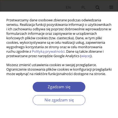
EN
PL
Przetwarzamy dane osobowe zbierane podczas odwiedzania
serwisu. Realizacja funkcji pozyskiwania informacji o użytkownikach
i ich zachowaniu odbywa się poprzez dobrowolnie wprowadzone w
formularzach informacje oraz zapisywanie w urządzeniach
końcowych plików cookies (tzw. ciasteczka). Dane, w tym pliki
cookies, wykorzystywane są w celu realizacji usług, zapewnienia
wygodnego korzystania ze strony oraz w celu monitorowania
Słowo kluczowe
wąskie gardło
ruchu zgodnie z
Polityką prywatności
. Dane są także zbierane i
przetwarzane przez narzędzie Google Analytics (
więcej
).
podażowe
Możesz zmienić ustawienia cookies w swojej przeglądarce.
Ograniczenie stosowania plików cookies w konfiguracji przeglądarki
może wpłynąć na niektóre funkcjonalności dostępne na stronie.
ARTYKUŁ
Wpływ wąskich gardeł podażowych na
Zgadzam się
efektywność inwestycji
Jan Marek Sztaudynger
,
Jan Jacek Sztaudynger
Nie zgadzam się
Ekonomista 2022;(1):23-40
DOI
:
https://doi.org/10.52335/dvqigjykff47
Statystyki