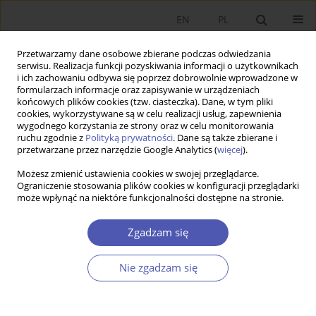
EN
PL
Przetwarzamy dane osobowe zbierane podczas odwiedzania
serwisu. Realizacja funkcji pozyskiwania informacji o użytkownikach
i ich zachowaniu odbywa się poprzez dobrowolnie wprowadzone w
formularzach informacje oraz zapisywanie w urządzeniach
końcowych plików cookies (tzw. ciasteczka). Dane, w tym pliki
cookies, wykorzystywane są w celu realizacji usług, zapewnienia
wygodnego korzystania ze strony oraz w celu monitorowania
Słowo kluczowe
posiadanie
ruchu zgodnie z
Polityką prywatności
. Dane są także zbierane i
przetwarzane przez narzędzie Google Analytics (
więcej
).
samochodu
Możesz zmienić ustawienia cookies w swojej przeglądarce.
Ograniczenie stosowania plików cookies w konfiguracji przeglądarki
może wpłynąć na niektóre funkcjonalności dostępne na stronie.
ARTYKUŁ
Determinanty posiadania samochodu w Polsce:
Zgadzam się
wyniki modelowania w ujęciu przestrzennym w
latach 2005 i 2019
Nie zgadzam się
Robert Kudłak
,
Wojciech Kisiała
,
Bartłomiej Kołsut
Ekonomista 2023;(2):152-173
DOI
:
https://doi.org/10.52335/ekon/166246