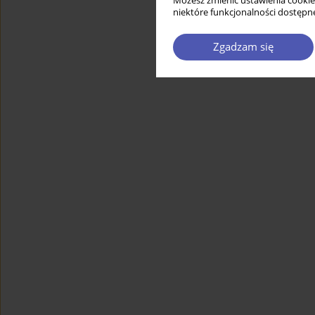
Możesz zmienić ustawienia cookie
niektóre funkcjonalności dostępne
Zgadzam się