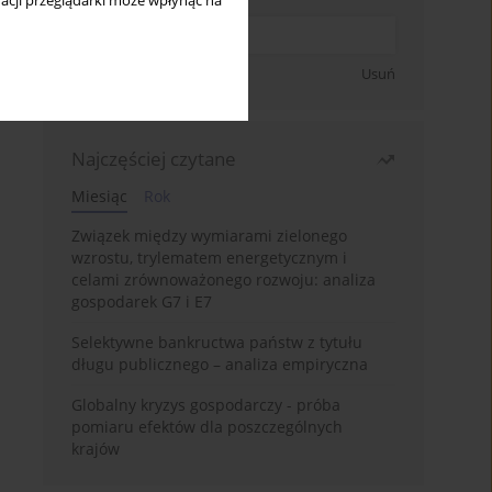
acji przeglądarki może wpłynąć na
Zapisz się
Usuń
Najczęściej czytane
Miesiąc
Rok
Związek między wymiarami zielonego
wzrostu, trylematem energetycznym i
celami zrównoważonego rozwoju: analiza
gospodarek G7 i E7
Selektywne bankructwa państw z tytułu
długu publicznego – analiza empiryczna
Globalny kryzys gospodarczy - próba
pomiaru efektów dla poszczególnych
krajów