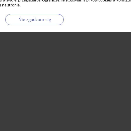
s w swojej przeglądarce. Ograniczenie stosowania plików cookies w konfigur
 na stronie.
Nie zgadzam się