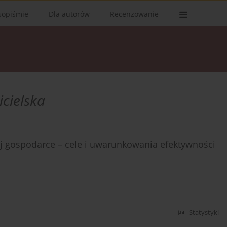
sopiśmie
Dla autorów
Recenzowanie
icielska
 gospodarce – cele i uwarunkowania efektywności
Statystyki