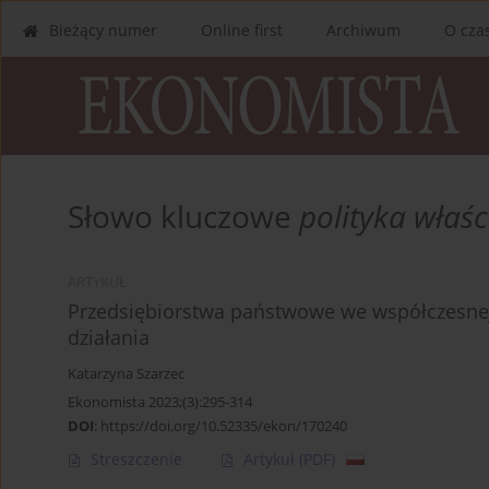
Bieżący numer
Online first
Archiwum
O cza
Słowo kluczowe
polityka właśc
ARTYKUŁ
Przedsiębiorstwa państwowe we współczesnej
działania
Katarzyna Szarzec
Ekonomista 2023;(3):295-314
DOI
:
https://doi.org/10.52335/ekon/170240
Streszczenie
Artykuł
(PDF)