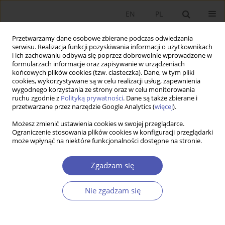
EN
PL
Przetwarzamy dane osobowe zbierane podczas odwiedzania
serwisu. Realizacja funkcji pozyskiwania informacji o użytkownikach
i ich zachowaniu odbywa się poprzez dobrowolnie wprowadzone w
formularzach informacje oraz zapisywanie w urządzeniach
końcowych plików cookies (tzw. ciasteczka). Dane, w tym pliki
cookies, wykorzystywane są w celu realizacji usług, zapewnienia
wygodnego korzystania ze strony oraz w celu monitorowania
Słowo kluczowe
pandemia
ruchu zgodnie z
Polityką prywatności
. Dane są także zbierane i
przetwarzane przez narzędzie Google Analytics (
więcej
).
COVID-19
Możesz zmienić ustawienia cookies w swojej przeglądarce.
Ograniczenie stosowania plików cookies w konfiguracji przeglądarki
ARTYKUŁ
może wpłynąć na niektóre funkcjonalności dostępne na stronie.
Udział Polski w globalnych łańcuchach wartości –
reakcja na szok popytowo-podażowy
Zgadzam się
spowodowany pandemią COVID-19
Nie zgadzam się
Natalia R. Potoczek
,
Ariel Michalik
,
Krzysztof Tokarz
Ekonomista 2025;(3):332-351
DOI
:
https://doi.org/10.52335/ekon/195715