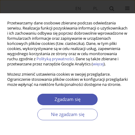
EN
PL
Przetwarzamy dane osobowe zbierane podczas odwiedzania
serwisu. Realizacja funkcji pozyskiwania informacji o użytkownikach
i ich zachowaniu odbywa się poprzez dobrowolnie wprowadzone w
formularzach informacje oraz zapisywanie w urządzeniach
końcowych plików cookies (tzw. ciasteczka). Dane, w tym pliki
cookies, wykorzystywane są w celu realizacji usług, zapewnienia
wygodnego korzystania ze strony oraz w celu monitorowania
Słowo kluczowe
history of
ruchu zgodnie z
Polityką prywatności
. Dane są także zbierane i
przetwarzane przez narzędzie Google Analytics (
więcej
).
economic thought
Możesz zmienić ustawienia cookies w swojej przeglądarce.
Ograniczenie stosowania plików cookies w konfiguracji przeglądarki
ARTYKUŁ
może wpłynąć na niektóre funkcjonalności dostępne na stronie.
Wkład historii myśli ekonomicznej i historii
gospodarczej w rozwój ekonomii w III RP. Zwięzły
Zgadzam się
przegląd ośrodków akademickich, dorobku
naukowego i oddziaływania międzynarodowe
Nie zgadzam się
Rafał Matera
,
Janusz Skodlarski
Ekonomista 2024;(2):155-177