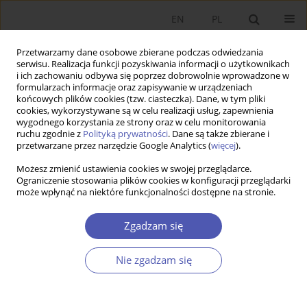
EN
PL
Przetwarzamy dane osobowe zbierane podczas odwiedzania
serwisu. Realizacja funkcji pozyskiwania informacji o użytkownikach
i ich zachowaniu odbywa się poprzez dobrowolnie wprowadzone w
formularzach informacje oraz zapisywanie w urządzeniach
końcowych plików cookies (tzw. ciasteczka). Dane, w tym pliki
cookies, wykorzystywane są w celu realizacji usług, zapewnienia
wygodnego korzystania ze strony oraz w celu monitorowania
Słowo kluczowe
ewolucja
ruchu zgodnie z
Polityką prywatności
. Dane są także zbierane i
przetwarzane przez narzędzie Google Analytics (
więcej
).
Możesz zmienić ustawienia cookies w swojej przeglądarce.
ARTYKUŁ
Ograniczenie stosowania plików cookies w konfiguracji przeglądarki
może wpłynąć na niektóre funkcjonalności dostępne na stronie.
Rozwój w ujęciu współczesnej ekonomii
ewolucyjnej
Zgadzam się
Anna Teresa Wziątek-Kubiak
Ekonomista 2023;(4):368-386
Nie zgadzam się
DOI
:
https://doi.org/10.52335/ekon/174758
Statystyki
Streszczenie
Artykuł
(PDF)