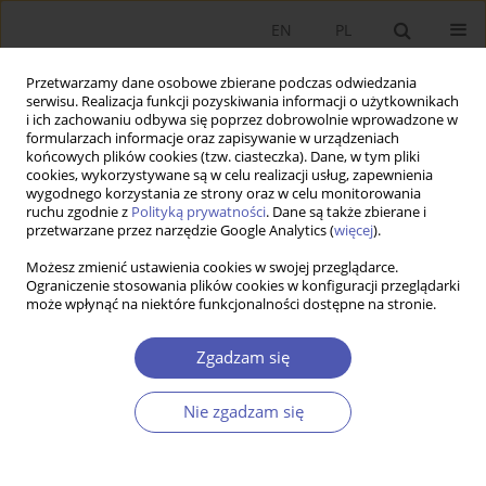
EN
PL
Przetwarzamy dane osobowe zbierane podczas odwiedzania
serwisu. Realizacja funkcji pozyskiwania informacji o użytkownikach
i ich zachowaniu odbywa się poprzez dobrowolnie wprowadzone w
formularzach informacje oraz zapisywanie w urządzeniach
końcowych plików cookies (tzw. ciasteczka). Dane, w tym pliki
cookies, wykorzystywane są w celu realizacji usług, zapewnienia
wygodnego korzystania ze strony oraz w celu monitorowania
Słowo kluczowe
Wartości
ruchu zgodnie z
Polityką prywatności
. Dane są także zbierane i
przetwarzane przez narzędzie Google Analytics (
więcej
).
niematerialne i prawne
Możesz zmienić ustawienia cookies w swojej przeglądarce.
Ograniczenie stosowania plików cookies w konfiguracji przeglądarki
może wpłynąć na niektóre funkcjonalności dostępne na stronie.
ARTYKUŁ
Wpływ transgranicznych fuzji i przejęć na wyniki
Zgadzam się
finansowe oraz aktywa niematerialne
przedsiębiorstw z branży agrobiznesu w
Nie zgadzam się
gospodarkach wschodzących
Mudassira Sarfraz
,
Faisal Aziz
,
Muhammad Ahtisham-ul-Haq
DOI
:
https://doi.org/10.52335/ekon/218286