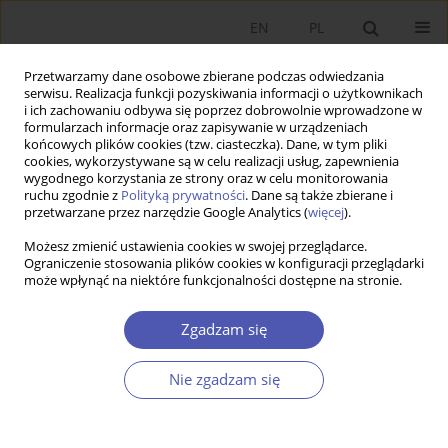
EN
PL
Przetwarzamy dane osobowe zbierane podczas odwiedzania
serwisu. Realizacja funkcji pozyskiwania informacji o użytkownikach
i ich zachowaniu odbywa się poprzez dobrowolnie wprowadzone w
formularzach informacje oraz zapisywanie w urządzeniach
końcowych plików cookies (tzw. ciasteczka). Dane, w tym pliki
cookies, wykorzystywane są w celu realizacji usług, zapewnienia
wygodnego korzystania ze strony oraz w celu monitorowania
Słowo kluczowe
WDB
ruchu zgodnie z
Polityką prywatności
. Dane są także zbierane i
przetwarzane przez narzędzie Google Analytics (
więcej
).
ARTYKUŁ
Możesz zmienić ustawienia cookies w swojej przeglądarce.
Ograniczenie stosowania plików cookies w konfiguracji przeglądarki
Żywotność przemysłu wytwarzającego sprzęt
może wpłynąć na niektóre funkcjonalności dostępne na stronie.
elektroniczny i komunikacyjny (ICT) w świetle
rachunku produktywności
Zgadzam się
Dariusz Kotlewski
Ekonomista 2025;(4):496-516
Nie zgadzam się
DOI
:
https://doi.org/10.52335/ekon/199763
Statystyki