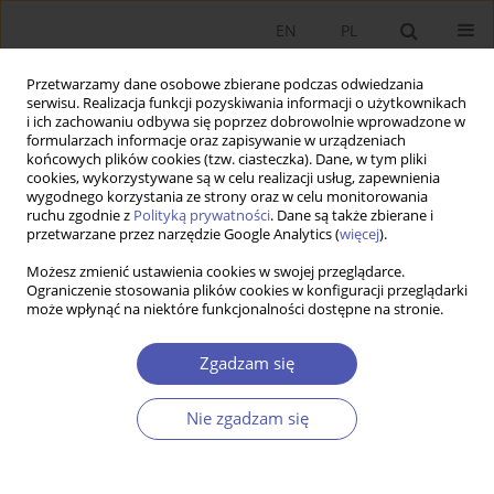
EN
PL
Przetwarzamy dane osobowe zbierane podczas odwiedzania
serwisu. Realizacja funkcji pozyskiwania informacji o użytkownikach
i ich zachowaniu odbywa się poprzez dobrowolnie wprowadzone w
formularzach informacje oraz zapisywanie w urządzeniach
końcowych plików cookies (tzw. ciasteczka). Dane, w tym pliki
cookies, wykorzystywane są w celu realizacji usług, zapewnienia
wygodnego korzystania ze strony oraz w celu monitorowania
Słowo kluczowe
VAR
ruchu zgodnie z
Polityką prywatności
. Dane są także zbierane i
przetwarzane przez narzędzie Google Analytics (
więcej
).
Możesz zmienić ustawienia cookies w swojej przeglądarce.
ARTYKUŁ
Ograniczenie stosowania plików cookies w konfiguracji przeglądarki
może wpłynąć na niektóre funkcjonalności dostępne na stronie.
Falstart dezinflacji – doświadczenia głównych
gospodarek europejskich
Zgadzam się
Jakub Rybacki
,
Marcin Klucznik
,
Dawid Sułkowski
Ekonomista 2024;(1):7-23
Nie zgadzam się
DOI
:
https://doi.org/10.52335/ekon/183585
Statystyki
Streszczenie
Artykuł
(PDF)