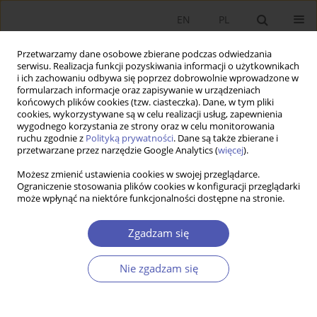
EN
PL
Przetwarzamy dane osobowe zbierane podczas odwiedzania
serwisu. Realizacja funkcji pozyskiwania informacji o użytkownikach
i ich zachowaniu odbywa się poprzez dobrowolnie wprowadzone w
formularzach informacje oraz zapisywanie w urządzeniach
końcowych plików cookies (tzw. ciasteczka). Dane, w tym pliki
cookies, wykorzystywane są w celu realizacji usług, zapewnienia
wygodnego korzystania ze strony oraz w celu monitorowania
1/2024
ruchu zgodnie z
Polityką prywatności
. Dane są także zbierane i
przetwarzane przez narzędzie Google Analytics (
więcej
).
ARTYKUŁ
Możesz zmienić ustawienia cookies w swojej przeglądarce.
Ograniczenie stosowania plików cookies w konfiguracji przeglądarki
może wpłynąć na niektóre funkcjonalności dostępne na stronie.
Falstart dezinflacji –
doświadczenia głównych
Zgadzam się
gospodarek europejskich
Nie zgadzam się
1,2
2
Jakub Rybacki
,
Marcin Klucznik
,