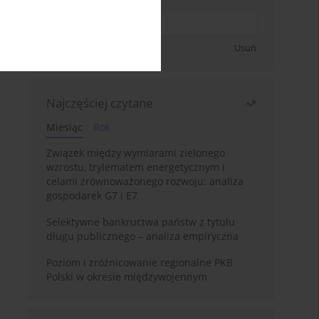
Zapisz się
Usuń
Najczęściej czytane
Miesiąc
Rok
Związek między wymiarami zielonego
wzrostu, trylematem energetycznym i
celami zrównoważonego rozwoju: analiza
gospodarek G7 i E7
Selektywne bankructwa państw z tytułu
długu publicznego – analiza empiryczna
Poziom i zróżnicowanie regionalne PKB
Polski w okresie międzywojennym