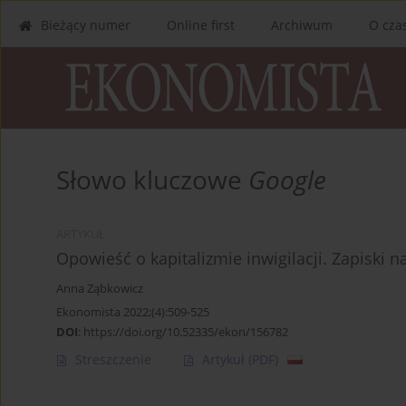
Bieżący numer
Online first
Archiwum
O cza
Słowo kluczowe
Google
ARTYKUŁ
Opowieść o kapitalizmie inwigilacji. Zapiski 
Anna Ząbkowicz
Ekonomista 2022;(4):509-525
DOI
:
https://doi.org/10.52335/ekon/156782
Streszczenie
Artykuł
(PDF)