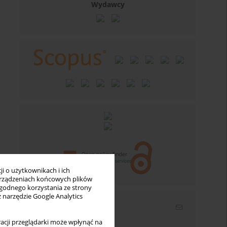
Wydawcy
i o użytkownikach i ich
rządzeniach końcowych plików
wygodnego korzystania ze strony
z narzędzie Google Analytics
Newsletter
acji przeglądarki może wpłynąć na
Wpisz swój adres email