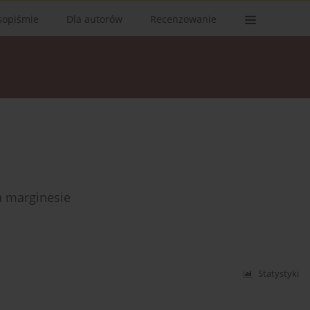
sopiśmie
Dla autorów
Recenzowanie
na marginesie
Statystyki