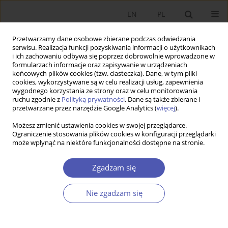
EN
PL
Przetwarzamy dane osobowe zbierane podczas odwiedzania
serwisu. Realizacja funkcji pozyskiwania informacji o użytkownikach
i ich zachowaniu odbywa się poprzez dobrowolnie wprowadzone w
formularzach informacje oraz zapisywanie w urządzeniach
końcowych plików cookies (tzw. ciasteczka). Dane, w tym pliki
cookies, wykorzystywane są w celu realizacji usług, zapewnienia
wygodnego korzystania ze strony oraz w celu monitorowania
Słowo kluczowe
Giełda Papierów
ruchu zgodnie z
Polityką prywatności
. Dane są także zbierane i
przetwarzane przez narzędzie Google Analytics (
więcej
).
Wartościowych w Warszawie
Możesz zmienić ustawienia cookies w swojej przeglądarce.
Ograniczenie stosowania plików cookies w konfiguracji przeglądarki
może wpłynąć na niektóre funkcjonalności dostępne na stronie.
ARTYKUŁ
Analiza fraktalna dynamicznych procesów
Zgadzam się
gospodarczych w zakresie decyzji inwestycyjnych
na Giełdzie Papierów Wartościowych w
Nie zgadzam się
Warszawie
Łukasz Siemieniuk
,
Tomasz Siemieniuk
,
Nina Siemieniuk