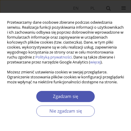
EN
PL
Przetwarzamy dane osobowe zbierane podczas odwiedzania
serwisu. Realizacja funkcji pozyskiwania informacji o użytkownikach
i ich zachowaniu odbywa się poprzez dobrowolnie wprowadzone w
formularzach informacje oraz zapisywanie w urządzeniach
końcowych plików cookies (tzw. ciasteczka). Dane, w tym pliki
cookies, wykorzystywane są w celu realizacji usług, zapewnienia
wygodnego korzystania ze strony oraz w celu monitorowania
2/2022
ruchu zgodnie z
Polityką prywatności
. Dane są także zbierane i
przetwarzane przez narzędzie Google Analytics (
więcej
).
ARTYKUŁ
Możesz zmienić ustawienia cookies w swojej przeglądarce.
Ograniczenie stosowania plików cookies w konfiguracji przeglądarki
może wpłynąć na niektóre funkcjonalności dostępne na stronie.
Jedna trzecia wieku
posocjalistycznej transformacji
Zgadzam się
ustrojowej
Nie zgadzam się
1
Grzegorz W. Kołodko