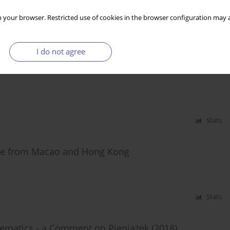
 your browser. Restricted use of cookies in the browser configuration may a
Stats
 samorządów lokalnych - na przykładzie gmin
I do not agree
Stats
ence from Macao and Hong Kong
Stats
matics - a Comment on Pieniążek (2018)