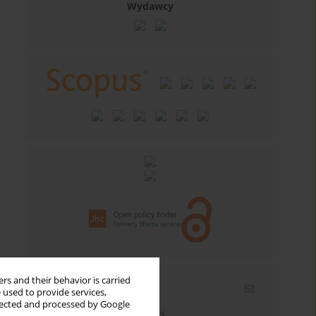
Wydawcy
rs and their behavior is carried
Email alerts
 used to provide services,
llected and processed by Google
Enter your email address