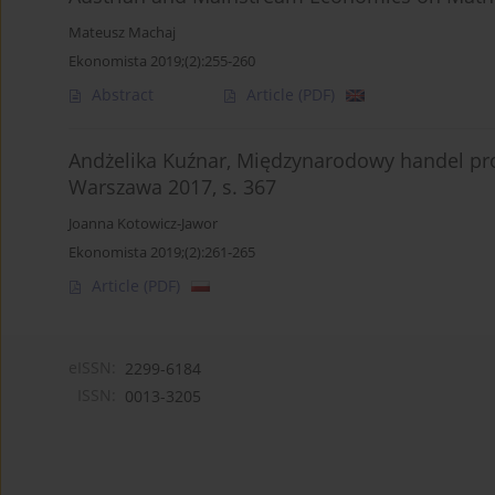
Mateusz Machaj
Ekonomista 2019;(2):255-260
Abstract
Article
(PDF)
Andżelika Kuźnar, Międzynarodowy handel pr
Warszawa 2017, s. 367
Joanna Kotowicz-Jawor
Ekonomista 2019;(2):261-265
Article
(PDF)
eISSN:
2299-6184
ISSN:
0013-3205