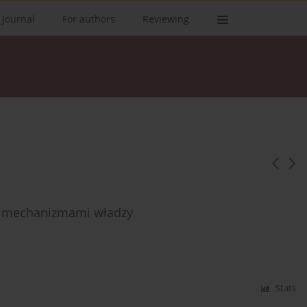
 Journal
For authors
Reviewing
i mechanizmami władzy
Stats