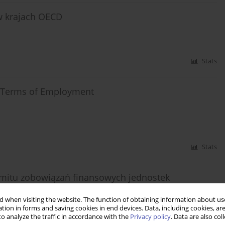
w krajach OECD
Stats
in Terms of Employment
Stats
imitu zobowiązań finansowych jednostek
 when visiting the website. The function of obtaining information about use
tion in forms and saving cookies in end devices. Data, including cookies, are
o analyze the traffic in accordance with the
Privacy policy
. Data are also co