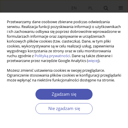
EN
PL
Przetwarzamy dane osobowe zbierane podczas odwiedzania
serwisu. Realizacja funkcji pozyskiwania informacji o użytkownikach
i ich zachowaniu odbywa się poprzez dobrowolnie wprowadzone w
formularzach informacje oraz zapisywanie w urządzeniach
końcowych plików cookies (tzw. ciasteczka). Dane, w tym pliki
cookies, wykorzystywane są w celu realizacji usług, zapewnienia
wygodnego korzystania ze strony oraz w celu monitorowania
Kod klasyfikacji JEL
P59
ruchu zgodnie z
Polityką prywatności
. Dane są także zbierane i
przetwarzane przez narzędzie Google Analytics (
więcej
).
Możesz zmienić ustawienia cookies w swojej przeglądarce.
ARTYKUŁ
Ograniczenie stosowania plików cookies w konfiguracji przeglądarki
może wpłynąć na niektóre funkcjonalności dostępne na stronie.
Populizm w literaturze światowej: jego istota,
źródła i wybrane skutki w sferze gospodarki
Zgadzam się
Barbara Maria Błaszczyk
Ekonomista 2025;(4):564-589
Nie zgadzam się
DOI
:
https://doi.org/10.52335/ekon/200858
Statystyki
Streszczenie
Artykuł
(PDF)