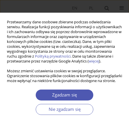
EN
PL
Przetwarzamy dane osobowe zbierane podczas odwiedzania
serwisu. Realizacja funkcji pozyskiwania informacji o użytkownikach
i ich zachowaniu odbywa się poprzez dobrowolnie wprowadzone w
formularzach informacje oraz zapisywanie w urządzeniach
końcowych plików cookies (tzw. ciasteczka). Dane, w tym pliki
cookies, wykorzystywane są w celu realizacji usług, zapewnienia
wygodnego korzystania ze strony oraz w celu monitorowania
Kod klasyfikacji JEL
G40
ruchu zgodnie z
Polityką prywatności
. Dane są także zbierane i
przetwarzane przez narzędzie Google Analytics (
więcej
).
ARTYKUŁ
Możesz zmienić ustawienia cookies w swojej przeglądarce.
Ograniczenie stosowania plików cookies w konfiguracji przeglądarki
Występowanie dyspozycyjnego optymizmu wśród
może wpłynąć na niektóre funkcjonalności dostępne na stronie.
inwestorów indywidualnych
Michał Jacek Radke
Zgadzam się
Ekonomista 2025;(4):459-478
DOI
:
https://doi.org/10.52335/ekon/194188
Nie zgadzam się
Statystyki
Streszczenie
Artykuł
(PDF)