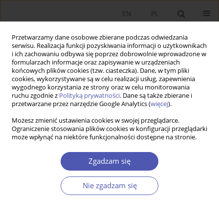
EN
PL
Przetwarzamy dane osobowe zbierane podczas odwiedzania
serwisu. Realizacja funkcji pozyskiwania informacji o użytkownikach
i ich zachowaniu odbywa się poprzez dobrowolnie wprowadzone w
formularzach informacje oraz zapisywanie w urządzeniach
końcowych plików cookies (tzw. ciasteczka). Dane, w tym pliki
cookies, wykorzystywane są w celu realizacji usług, zapewnienia
wygodnego korzystania ze strony oraz w celu monitorowania
Kod klasyfikacji JEL
G00
ruchu zgodnie z
Polityką prywatności
. Dane są także zbierane i
przetwarzane przez narzędzie Google Analytics (
więcej
).
ARTYKUŁ
Możesz zmienić ustawienia cookies w swojej przeglądarce.
Ograniczenie stosowania plików cookies w konfiguracji przeglądarki
Systemy dodatkowego oszczędzania na starość.
może wpłynąć na niektóre funkcjonalności dostępne na stronie.
Przesłanki, cele i znaczenie ekonomiczne
Barbara Maria Błaszczyk
Zgadzam się
Ekonomista 2023;(2):217-244
DOI
:
https://doi.org/10.52335/ekon/166420
Nie zgadzam się
Statystyki
Streszczenie
Artykuł
(PDF)