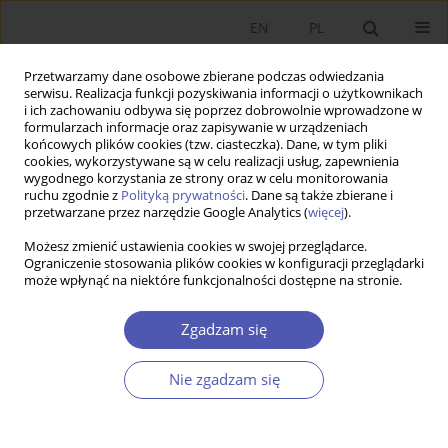
EN
PL
Przetwarzamy dane osobowe zbierane podczas odwiedzania
serwisu. Realizacja funkcji pozyskiwania informacji o użytkownikach
i ich zachowaniu odbywa się poprzez dobrowolnie wprowadzone w
formularzach informacje oraz zapisywanie w urządzeniach
końcowych plików cookies (tzw. ciasteczka). Dane, w tym pliki
cookies, wykorzystywane są w celu realizacji usług, zapewnienia
wygodnego korzystania ze strony oraz w celu monitorowania
Kod klasyfikacji JEL
F43
ruchu zgodnie z
Polityką prywatności
. Dane są także zbierane i
przetwarzane przez narzędzie Google Analytics (
więcej
).
ARTYKUŁ
Możesz zmienić ustawienia cookies w swojej przeglądarce.
Ograniczenie stosowania plików cookies w konfiguracji przeglądarki
Makroekonomiczne determinanty bezrobocia
może wpłynąć na niektóre funkcjonalności dostępne na stronie.
młodzieży: Analiza porównawcza Polski i Turcji
Mehmet Bölükbaş
,
Eugeniusz Kwiatkowski
Zgadzam się
Ekonomista 2025;(3):379-403
DOI
:
https://doi.org/10.52335/ekon/199762
Nie zgadzam się
Statystyki
Streszczenie
Artykuł
(PDF)