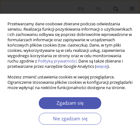
EN
PL
Przetwarzamy dane osobowe zbierane podczas odwiedzania
serwisu. Realizacja funkcji pozyskiwania informacji o użytkownikach
i ich zachowaniu odbywa się poprzez dobrowolnie wprowadzone w
formularzach informacje oraz zapisywanie w urządzeniach
końcowych plików cookies (tzw. ciasteczka). Dane, w tym pliki
cookies, wykorzystywane są w celu realizacji usług, zapewnienia
wygodnego korzystania ze strony oraz w celu monitorowania
Kod klasyfikacji JEL
D62
ruchu zgodnie z
Polityką prywatności
. Dane są także zbierane i
przetwarzane przez narzędzie Google Analytics (
więcej
).
Możesz zmienić ustawienia cookies w swojej przeglądarce.
ARTYKUŁ
Ograniczenie stosowania plików cookies w konfiguracji przeglądarki
może wpłynąć na niektóre funkcjonalności dostępne na stronie.
Fair Trade
a nowa rzeczywistość pocovidowa
trzeciej dekady XXI w.
Zgadzam się
Magdalena Śliwińska
Ekonomista 2022;(3):326-348
Nie zgadzam się
DOI
:
https://doi.org/10.52335/ekon/153437
Statystyki
Streszczenie
Artykuł
(PDF)