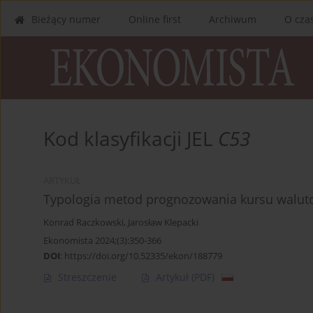
Bieżący numer
Online first
Archiwum
O cza
Kod klasyfikacji JEL
C53
ARTYKUŁ
Typologia metod prognozowania kursu walu
Konrad Raczkowski
,
Jarosław Klepacki
Ekonomista 2024;(3):350-366
DOI
:
https://doi.org/10.52335/ekon/188779
Streszczenie
Artykuł
(PDF)