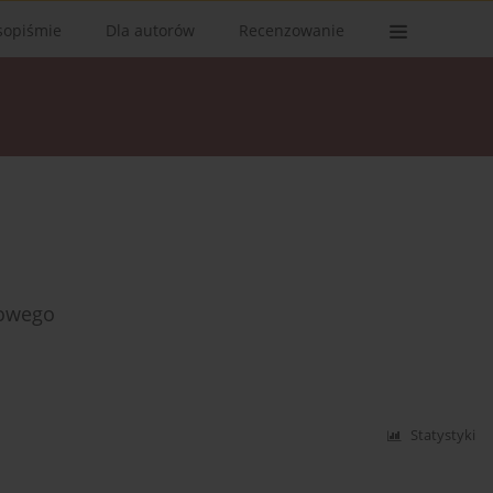
sopiśmie
Dla autorów
Recenzowanie
towego
Statystyki