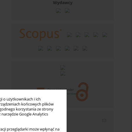
Wydawcy
i o użytkownikach i ich
rządzeniach końcowych plików
wygodnego korzystania ze strony
z narzędzie Google Analytics
Newsletter
acji przeglądarki może wpłynąć na
Wpisz swój adres email