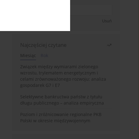
Zapisz się
Usuń
Najczęściej czytane
Miesiąc
Rok
Związek między wymiarami zielonego
wzrostu, trylematem energetycznym i
celami zrównoważonego rozwoju: analiza
gospodarek G7 i E7
Selektywne bankructwa państw z tytułu
długu publicznego – analiza empiryczna
Poziom i zróżnicowanie regionalne PKB
Polski w okresie międzywojennym