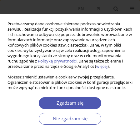
EN
PL
Przetwarzamy dane osobowe zbierane podczas odwiedzania
serwisu. Realizacja funkcji pozyskiwania informacji o użytkownikach
i ich zachowaniu odbywa się poprzez dobrowolnie wprowadzone w
formularzach informacje oraz zapisywanie w urządzeniach
końcowych plików cookies (tzw. ciasteczka). Dane, w tym pliki
cookies, wykorzystywane są w celu realizacji usług, zapewnienia
wygodnego korzystania ze strony oraz w celu monitorowania
Kod klasyfikacji JEL
C12
ruchu zgodnie z
Polityką prywatności
. Dane są także zbierane i
przetwarzane przez narzędzie Google Analytics (
więcej
).
Możesz zmienić ustawienia cookies w swojej przeglądarce.
ARTYKUŁ
Ograniczenie stosowania plików cookies w konfiguracji przeglądarki
może wpłynąć na niektóre funkcjonalności dostępne na stronie.
Wnioskowanie statystyczne i uczenie statystyczne
w badaniach ekonomicznych – wybrane
Zgadzam się
wyzwania
Krzysztof Jajuga
,
Józef Pociecha
,
Mirosław Szreder
Nie zgadzam się
Ekonomista 2024;(2):138-154
DOI
:
https://doi.org/10.52335/ekon/188076
Statystyki