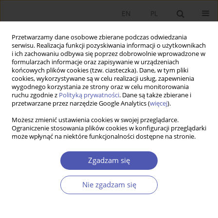
EN
PL
Przetwarzamy dane osobowe zbierane podczas odwiedzania
serwisu. Realizacja funkcji pozyskiwania informacji o użytkownikach
i ich zachowaniu odbywa się poprzez dobrowolnie wprowadzone w
formularzach informacje oraz zapisywanie w urządzeniach
końcowych plików cookies (tzw. ciasteczka). Dane, w tym pliki
cookies, wykorzystywane są w celu realizacji usług, zapewnienia
wygodnego korzystania ze strony oraz w celu monitorowania
5/2015
ruchu zgodnie z
Polityką prywatności
. Dane są także zbierane i
przetwarzane przez narzędzie Google Analytics (
więcej
).
Możesz zmienić ustawienia cookies w swojej przeglądarce.
Ograniczenie stosowania plików cookies w konfiguracji przeglądarki
może wpłynąć na niektóre funkcjonalności dostępne na stronie.
Zagregowana ocena kondycji
finansowej przedsiębiorstw z
Zgadzam się
wykorzystaniem polskich
Nie zgadzam się
modeli upadłości