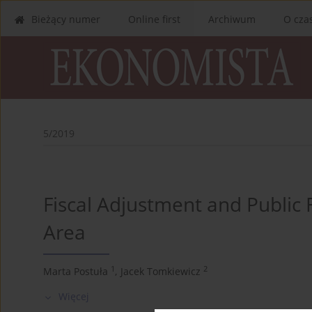
Bieżący numer
Online first
Archiwum
O cza
5/2019
Fiscal Adjustment and Public
Area
1
2
Marta Postuła
,
Jacek Tomkiewicz
Więcej