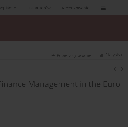
sopiśmie
Dla autorów
Recenzowanie
Statystyki
Pobierz cytowanie
 Finance Management in the Euro