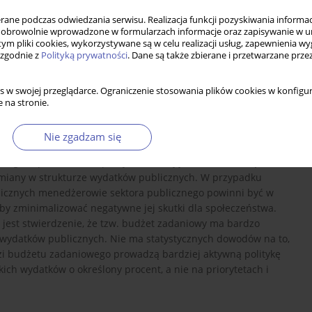
ne podczas odwiedzania serwisu. Realizacja funkcji pozyskiwania informacj
obrowolnie wprowadzone w formularzach informacje oraz zapisywanie w u
 tym pliki cookies, wykorzystywane są w celu realizacji usług, zapewnienia 
 zgodnie z
Polityką prywatności
. Dane są także zbierane i przetwarzane prze
s w swojej przeglądarce. Ograniczenie stosowania plików cookies w konfigur
 na stronie.
darkach strefy euro. Celem jest sprawdzenie, czy postęp we
Nie zgadzam się
ego jest pomocny w przeprowadzaniu korekt budżetowych.
owego w prowadzeniu polityki fiskalnej jest zdolność rządu do
o zmiany w strukturze wydatków publicznych. W przypadku
icznych menedżerowie sektora publicznego powinni być w
by zminimalizować negatywne jej skutki dla społeczeństwa.
est stwierdzenie, że tzw. budżet zadaniowy ma bardzo
 wydatków publicznych. Nie ma statystycznych dowodów na to,
zi budżetu zadaniowego prowadzą bardziej aktywną politykę
kich wydatków o określony procent, a nie na priorytetach i