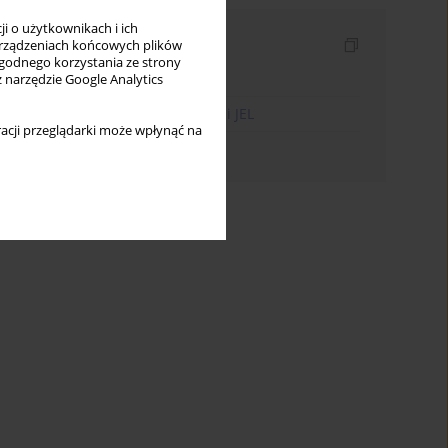
i o użytkownikach i ich
Indeksy
rządzeniach końcowych plików
wygodnego korzystania ze strony
Indeks słów kluczowych
z narzędzie Google Analytics
Indeks kodów klasyfikacji JEL
acji przeglądarki może wpłynąć na
Indeks autorów