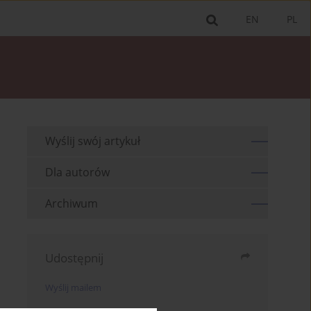
EN
PL
Wyślij swój artykuł
Dla autorów
Archiwum
Udostępnij
Wyślij mailem