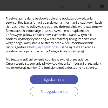
EN
PL
Przetwarzamy dane osobowe zbierane podczas odwiedzania
serwisu. Realizacja funkcji pozyskiwania informacji o użytkownikach
i ich zachowaniu odbywa się poprzez dobrowolnie wprowadzone w
formularzach informacje oraz zapisywanie w urządzeniach
końcowych plików cookies (tzw. ciasteczka). Dane, w tym pliki
cookies, wykorzystywane są w celu realizacji usług, zapewnienia
wygodnego korzystania ze strony oraz w celu monitorowania
Autor
Dani Rodrik
ruchu zgodnie z
Polityką prywatności
. Dane są także zbierane i
przetwarzane przez narzędzie Google Analytics (
więcej
).
Możesz zmienić ustawienia cookies w swojej przeglądarce.
ARTYKUŁ
WYBÓR REDAKCJI
Ograniczenie stosowania plików cookies w konfiguracji przeglądarki
może wpłynąć na niektóre funkcjonalności dostępne na stronie.
Wspólny dobrobyt w podzielonym świecie
Dani Rodrik
Zgadzam się
DOI
:
https://doi.org/10.52335/ekon/217695
Statystyki
Nie zgadzam się
Artykuł
(PDF)