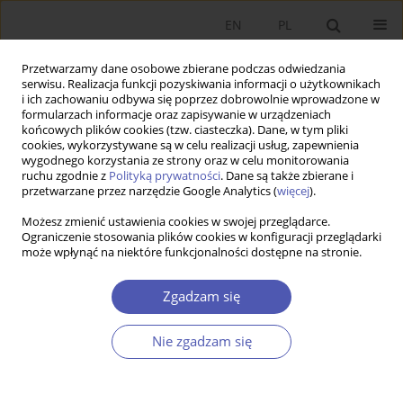
EN
PL
Przetwarzamy dane osobowe zbierane podczas odwiedzania
serwisu. Realizacja funkcji pozyskiwania informacji o użytkownikach
i ich zachowaniu odbywa się poprzez dobrowolnie wprowadzone w
formularzach informacje oraz zapisywanie w urządzeniach
końcowych plików cookies (tzw. ciasteczka). Dane, w tym pliki
cookies, wykorzystywane są w celu realizacji usług, zapewnienia
wygodnego korzystania ze strony oraz w celu monitorowania
Autor
Redakcja Ekonomista
ruchu zgodnie z
Polityką prywatności
. Dane są także zbierane i
przetwarzane przez narzędzie Google Analytics (
więcej
).
Możesz zmienić ustawienia cookies w swojej przeglądarce.
Erratum (korekta techniczna) do artykułu: Noga,
Ograniczenie stosowania plików cookies w konfiguracji przeglądarki
może wpłynąć na niektóre funkcjonalności dostępne na stronie.
A., Kozminski, A. K. & Druchin, S. (2026).
Emocjonalne i zewnętrzne uwarunkowania
Zgadzam się
czterech i pół kryzysu ekonomicznego XXI wieku.
Ekonomista, (1), 83–101.
Nie zgadzam się
Redakcja Ekonomista
Ekonomista 2026;(2):275
DOI
:
https://doi.org/10.52335/ekon/222694